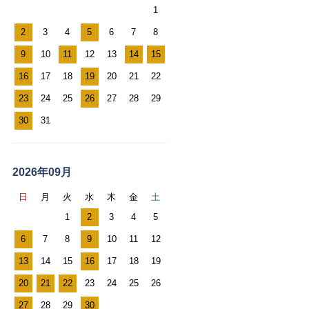
1
ー
2
3
4
5
6
7
8
ル
9
10
11
12
13
14
15
カ
レ
16
17
18
19
20
21
22
ン
23
24
25
26
27
28
29
ダ
30
31
ー
2026年09月
日
月
火
水
木
金
土
1
2
3
4
5
6
7
8
9
10
11
12
13
14
15
16
17
18
19
20
21
22
23
24
25
26
27
28
29
30