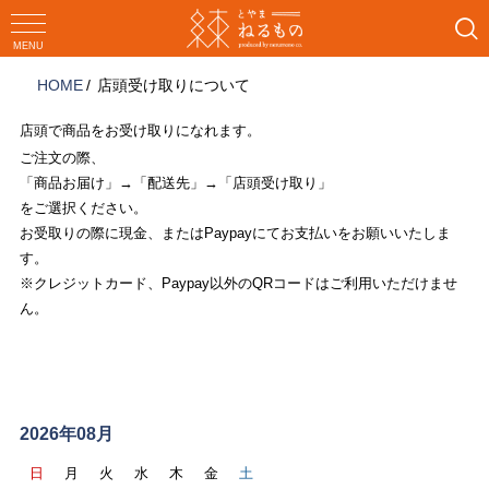
コ
ン
MENU
テ
HOME
店頭受け取りについて
ン
ツ
店頭で商品をお受け取りになれます。
へ
ご注文の際、
ス
「商品お届け」→「配送先」→「店頭受け取り」
キ
をご選択ください。
ッ
お受取りの際に現金、またはPaypayにてお支払いをお願いいたしま
プ
す。
※クレジットカード、Paypay以外のQRコードはご利用いただけませ
ん。
ス
ケ
2026年08月
ジ
日
月
火
水
木
金
土
ュ