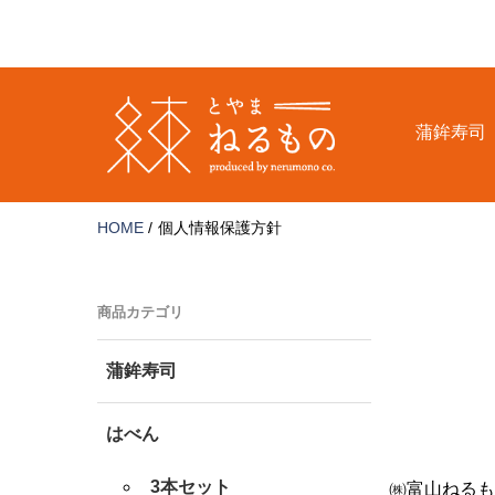
コ
ン
テ
ン
ツ
蒲鉾寿司
へ
ス
キ
ッ
HOME
個人情報保護方針
プ
商品カテゴリ
蒲鉾寿司
はべん
3本セット
㈱富山ねるも