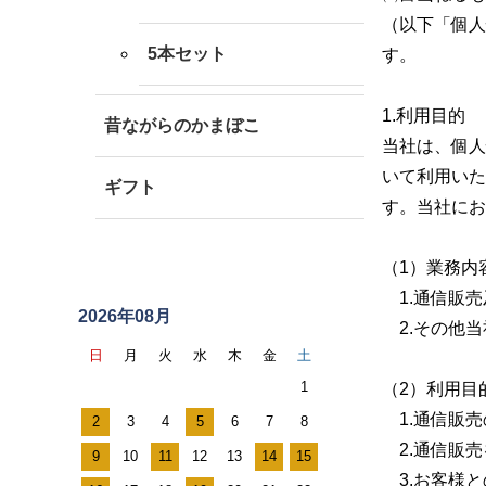
（以下「個人
5本セット
す。
1.利用目的
昔ながらのかまぼこ
当社は、個人
いて利用いた
ギフト
す。当社にお
ス
（1）業務内
ケ
1.通信販売
2026年08月
ジ
2.その他当
日
月
火
水
木
金
土
ュ
1
（2）利用目
ー
1.通信販売
2
3
4
5
6
7
8
ル
2.通信販売
9
10
11
12
13
14
15
カ
3.お客様と