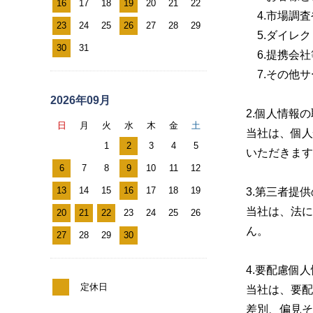
レ
16
17
18
19
20
21
22
4.市場調査
ン
23
24
25
26
27
28
29
5.ダイレク
ダ
30
31
6.提携会社
ー
7.その他サ
2026年09月
2.個人情報
日
月
火
水
木
金
土
当社は、個人
1
2
3
4
5
いただきます
6
7
8
9
10
11
12
13
14
15
16
17
18
19
3.第三者提
当社は、法に
20
21
22
23
24
25
26
ん。
27
28
29
30
4.要配慮個
定休日
当社は、要配
差別、偏見そ