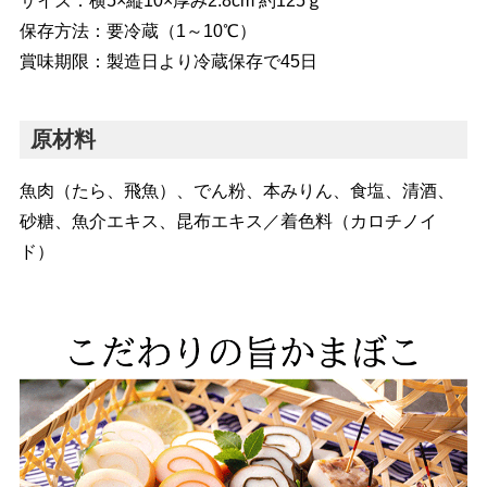
サイズ：横5×縦10×厚み2.8cm 約125ｇ
保存方法：要冷蔵（1～10℃）
賞味期限：製造日より冷蔵保存で45日
原材料
魚肉（たら、飛魚）、でん粉、本みりん、食塩、清酒、
砂糖、魚介エキス、昆布エキス／着色料（カロチノイ
ド）