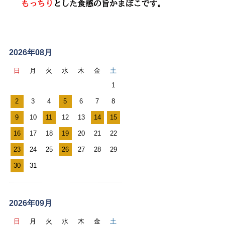
ス
ケ
2026年08月
ジ
日
月
火
水
木
金
土
ュ
1
ー
2
3
4
5
6
7
8
ル
9
10
11
12
13
14
15
カ
レ
16
17
18
19
20
21
22
ン
23
24
25
26
27
28
29
ダ
30
31
ー
2026年09月
日
月
火
水
木
金
土