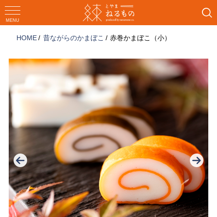
コ
ン
MENU
テ
HOME
昔ながらのかまぼこ
赤巻かまぼこ（小）
ン
ツ
へ
ス
キ
ッ
プ